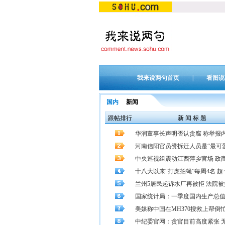
我来说两句首页
|
看图说
国内
新闻
跟帖排行
新 闻 标 题
华润董事长声明否认贪腐 称举报内容
河南信阳官员赞拆迁人员是“最可
中央巡视组震动江西萍乡官场 政
十八大以来“打虎拍蝇”每周4名 超七成
兰州5居民起诉水厂再被拒 法院
国家统计局：一季度国内生产总值同
美媒称中国在MH370搜救上帮倒
中纪委官网：贪官目前高度紧张 