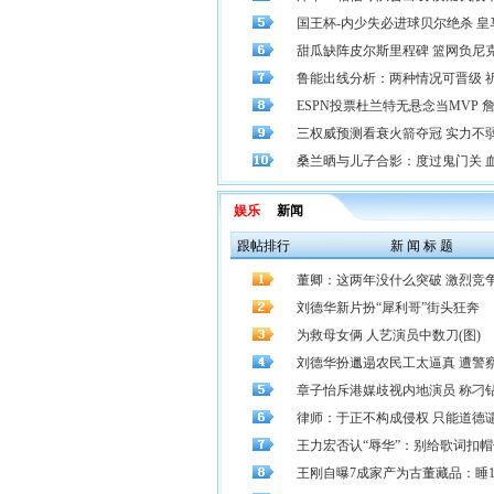
国王杯-内少失必进球贝尔绝杀 皇马2-1
甜瓜缺阵皮尔斯里程碑 篮网负尼
鲁能出线分析：两种情况可晋级 
ESPN投票杜兰特无悬念当MVP 詹皇
三权威预测看衰火箭夺冠 实力不
桑兰晒与儿子合影：度过鬼门关 血压
娱乐
新闻
跟帖排行
新 闻 标 题
董卿：这两年没什么突破 激烈竞
刘德华新片扮“犀利哥”街头狂奔
为救母女俩 人艺演员中数刀(图)
刘德华扮邋遢农民工太逼真 遭警
章子怡斥港媒歧视内地演员 称刁
律师：于正不构成侵权 只能道德
王力宏否认“辱华”：别给歌词扣帽
王刚自曝7成家产为古董藏品：睡180