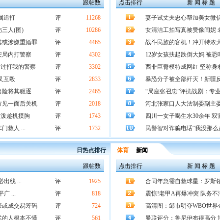
跟帖数
点击排行
新 闻 标 题
属追打
评
11268
妻子试丈夫忠心帮加美女微信 
三人(图)
评
10286
女清洁工拍写真被赞像闫妮 
其或涉嫌重婚罪
评
4465
战斗民族的客机！冲开特浓
安局内打警察
评
4302
12岁女孩扶起跌倒大妈 被恐
放过打我的警察
评
3302
西非巨臀模特成网红 坚称身
叉互殴
评
2833
暴恐分子被全部歼灭！新疆
出险将其驱逐
评
2465
“局座张召忠”评抗战剧：专
方见一面后关机
评
2018
河北张家口人大法制委副主委
猛泼趁机摸胸
评
1743
四川一女子喝生水30余年 双
救人 ...
评
1732
民警智对诈骗电话“我没那么多
日热点排行
体育
新闻
跟帖数
点击排行
新 闻 标 题
线 ...
评
1925
合同年急需自救球星：罗斯领
 ...
评
818
震惊!老甲A再爆冲突 队务不
豪或成交易筹码
评
724
高清图：邹市明夺WBO世界
术的人根本不懂
评
561
曼联评分：鲁尼伊布得高分 