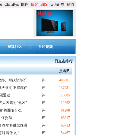
频
-
ChinaRen
-
邮件
-
博客
-
BBS
-
我说两句
-
搜狗
搜狐社区
|
社区视频
日点击排行
点击数
政部、财政部部长
评
486581
法条文 不得就任
评
137431
全票通过
评
113085
三大因素为“元凶”
评
112662
独”将面临什么
评
81208
主任委员
评
68817
 多地将继续降温
评
66713
意味着什么？
评
54467