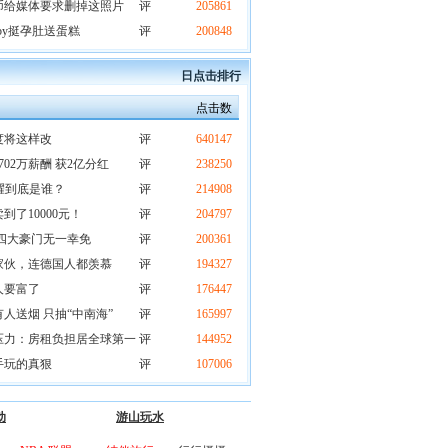
民币给媒体要求删掉这照片
评
205861
by挺孕肚送蛋糕
评
200848
日点击排行
点击数
度将这样改
评
640147
02万薪酬 获2亿分红
评
238250
庄耀到底是谁？
评
214908
了10000元！
评
204797
四大豪门无一幸免
评
200361
家伙，连德国人都羡慕
评
194327
人要富了
评
176447
人送烟 只抽“中南海”
评
165997
压力：房租负担居全球第一
评
144952
手玩的真狠
评
107006
动
游山玩水