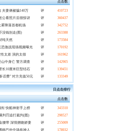
点击数
夫妻俩被骗140万
评
410723
老公看照片后很惊讶
评
360437
大雾降落首都机场
评
342752
吓没钱别走(图)
评
263388
材纯天然
评
173584
反恐激战现场视频曝光
评
170192
业性太差 演的太假
评
161962
山中身亡 警方调查
评
142905
肾长10厘米巨型结石
评
139451
话费” 对方充值50元
评
133349
日点击排行
点击数
衔 快船神射手上榜
评
343310
满判罚追打裁判(图)
评
298527
金腰带 深情拥吻娇妻
评
255009
博格巴外中场有神人
评
178932