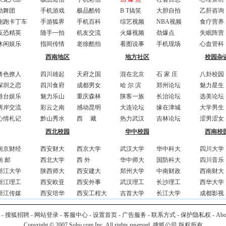
劲舞团
手机游戏
极品酷铃
B T搞笑
大胆自拍
乙肝咨询
跑跑卡丁车
手游狐界
手机百科
综艺视频
NBA视频
食疗营养
反恐精英
随手一拍
机友交流
火爆视频
劲爆点
失眠阵营
休闲娱乐
指间传情
老徐酷拍
看图说事
手机现场
心血管科
西南地区
地方社区
校园杂
粤色撩人
四川雄起
天府之国
混在北京
石 家 庄
八卦校园
深圳之恋
四川食府
成都男女
哈 尔 滨
郑州论坛
魅力星生
港台娱乐
魅力乐山
重庆森林
陕客一族
长治论坛
选美论坛
两岸交流
彩云之南
感动昆明
大连论坛
缘在津城
大学男生
心情札记
黔山秀水
西 藏
热力武汉
吉林论坛
涩男涩女
西北校园
华中校园
西南校
南京财经
西安财大
西京大学
武汉大学
华中科大
四川大学
南 邮
西北大学
西 外
华中师大
国防科大
四川音乐
浙江大学
陕西师大
西安建大
郑州大学
中南财政
西南财大
浙江理工
西安欧亚
西安外事
武汉理工
长沙理工
西华大学
浙江传媒
西安培华
西安工程大
吉首大学
长江大学
成都影视
-
搜狐招聘
-
网站登录
-
客服中心
-
设置首页
-
广告服务
-
联系方式
-
保护隐私权
-
Ab
Copyright © 2007 Sohu.com Inc. All rights reserved. 搜狐公司 版权所有