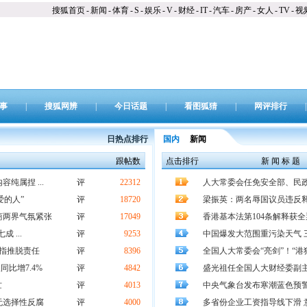
搜狐首页
-
新闻
-
体育
-
S
-
娱乐
-
V
-
财经
-
IT
-
汽车
-
房产
-
女人
-
TV
-
视
事
|
搜狐网辨
|
今日话题
|
看图狐猜
|
网评排行
|
日热点排行
国内
新闻
跟帖数
点击排行
新 闻 标 题
纯属捏 ...
评
22312
人大常委会任免安全部、民
爱的人”
评
18720
梁振英：两名辱国议员违反释
商两界气氛紧张
评
17049
香港基本法第104条解释获
 ...
评
9253
中国爆发大范围重污染天气 
被指推脱责任
评
8396
全国人大常委会“亮剑”！“港
比增7.4%
评
4842
盛光祖任全国人大财经委副
忙
评
4013
中央气象台发布寒潮蓝色预警
无选择性反腐
评
4000
多省份企业工资指导线下滑 