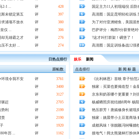
 ...
评
428
国足主力11人初现端倪 后
克斯未锁定第五
评
397
高清图：国足昆明轻松训练 
祈求浦项不放水
评
380
为了对付亚洲鲤鱼，美国居
仅 ...
评
306
巴萨评分：梅西9分获誉绝对
弱却无雄霸之才
评
276
?这才叫打群架！碉堡了！
不太好 ...
评
274
高清图：国足训练备战12强
日热点排行
娱乐
新闻
跟帖数
点击排行
新 闻 标 题
争环境令我不安
评
3761
《比利林恩》首映 章子怡范
评
3400
独家：买菜也要拗造型！金
评
3127
京东和奶茶哪个更重要？刘
察驱赶
评
2705
杨威晒照庆祝结婚8周年 杨
钻势利
评
2199
艳压群芳！唐嫣修身长裙现身
谴责
评
2190
独家：姚晨带小土豆逛商场 
子
评
1920
成都风味！张靓颖冯轲曝婚纱
年历 ...
评
1162
接地气！阔太熊黛林打扮休