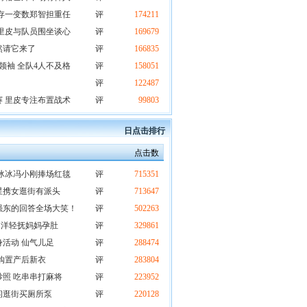
防存一变数郑智担重任
评
174211
里皮与队员围坐谈心
评
169679
然请它来了
评
166835
领袖 全队4人不及格
评
158051
评
122487
赛 里皮专注布置战术
评
99803
日点击排行
点击数
冰冰冯小刚捧场红毯
评
715351
星携女逛街有派头
评
713647
强东的回答全场大笑！
评
502263
阳洋轻抚妈妈孕肚
评
329861
活动 仙气儿足
评
288474
购置产后新衣
评
283804
照 吃串串打麻将
评
223952
闲逛街买厕所泵
评
220128