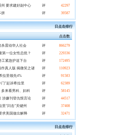
州 要求建好副中心
评
42297
多拼
评
39587
日点击排行
点击数
被杀震动华人社会
评
866279
接第一位女性总统？
评
229336
被特工紧急护送下台
评
172495
作真人版 揭微笑之谜
评
110923
希拉里领先4%
评
91583
件门”起诉希拉里
评
62389
：多来看男科、妇科
评
58145
 涉嫌刊登仇恨言论
评
44517
拉里“闪击”关键州
评
37408
要求美国做出解释
评
32471
日点击排行