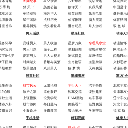
香水香氛
民间纪事
星空杂谈
八卦爆料
笑话天地
体坛风云
巧 手 坊
醉 天 下
慈善公益
娱评天下
真我风采
中国足球
减肥沙龙
军情观察
海外华人
搞笑贴图
第壹电影
健身俱乐
品牌服饰
星空国际
抗战历史
侦探推理
脑力震荡
体育贴图
珠宝首饰
世界博览
镜头看世界
港台明星
杀人游戏
双 色 球
男人话题
星座社区
动漫天
准备怀孕
品味男人
男人收藏
星罗万象
命理风水堂
动漫情怀
妈咪宝贝
男人问题
面子工程
星相贴图
搜狐占星馆
网球王子
宝宝0~3岁
爱家男人
男人大视界
测试拼盘
星座情深
闪酷Flash
亲子团购
时间魅力
香烟与美酒
生肖物语
血型杂谈
火影忍者
早期教育
型男健身
八卦男人
解 梦 坊
天秤联盟
动漫新番
股票社区
车棚满座
车 友 会
民生杂谈
股市风云
无限论股
车行天下
汽车茶馆
北京车友
315论坛
散户之家
原创股评
购车交流
谍照趣图
天津车友
房奴生活
上证指数
投资学院
HAM园地
名车荟萃
辽宁车友
楼市八卦
股市趣闻
每日黑马
媚眼看车
轻野联盟
河北车友
装修日记
个股论坛
股市趣闻
狐说车坛
学车交流
福 克 斯
手机生活
精彩视频
健康人
天龙八部
极品短信
手机彩信
劲 爆 点
社会百态
心理茶坊