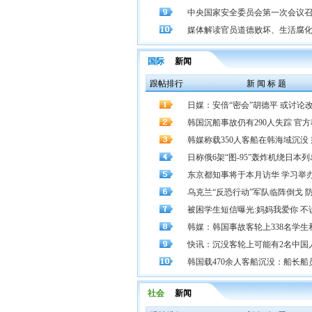
中央国家安全委员会第一次会议召
媒体解读官员道德败坏、生活腐
国际
新闻
跟帖排行
新 闻 标 题
日媒：安倍“密会”胡德平 或讨论
韩国沉船事故仍有290人失踪 官方称曾
韩媒称载350人客船在韩海域沉没 乘客
日称俄6架“图-95”轰炸机绕日本列岛飞
东京都知事将于本月访华 学习举
乌克兰“反恐行动”军队临阵倒戈 
被困学生短信曝光:妈妈我爱你 不说可
韩媒：韩国事故客轮上338名学生
快讯：沉没客轮上可能有2名中国
韩国载470余人客船沉没：船长船
社会
新闻