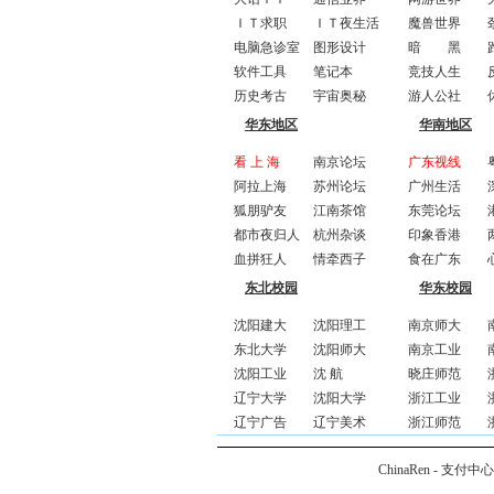
ＩＴ求职
ＩＴ夜生活
魔兽世界
电脑急诊室
图形设计
暗 黑
软件工具
笔记本
竞技人生
历史考古
宇宙奥秘
游人公社
华东地区
华南地区
看 上 海
南京论坛
广东视线
阿拉上海
苏州论坛
广州生活
狐朋驴友
江南茶馆
东莞论坛
都市夜归人
杭州杂谈
印象香港
血拼狂人
情牵西子
食在广东
东北校园
华东校园
沈阳建大
沈阳理工
南京师大
东北大学
沈阳师大
南京工业
沈阳工业
沈 航
晓庄师范
辽宁大学
沈阳大学
浙江工业
辽宁广告
辽宁美术
浙江师范
ChinaRen
-
支付中心