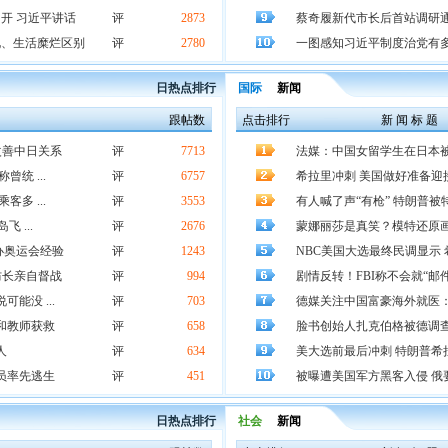
开 习近平讲话
评
2873
蔡奇履新代市长后首站调研通
化、生活糜烂区别
评
2780
一图感知习近平制度治党有
日热点排行
国际
新闻
跟帖数
点击排行
新 闻 标 题
改善中日关系
评
7713
法媒：中国女留学生在日本
统 ...
评
6757
希拉里冲刺 美国做好准备迎
多 ...
评
3553
有人喊了声“有枪” 特朗普
 ...
评
2676
蒙娜丽莎是真笑？模特还原画
办奥运会经验
评
1243
NBC美国大选最终民调显示 
防长亲自督战
评
994
剧情反转！FBI称不会就“邮
能没 ...
评
703
德媒关注中国富豪海外就医
和教师获救
评
658
脸书创始人扎克伯格被德调查
人
评
634
美大选前最后冲刺 特朗普希
员率先逃生
评
451
被曝遭美国军方黑客入侵 俄
日热点排行
社会
新闻