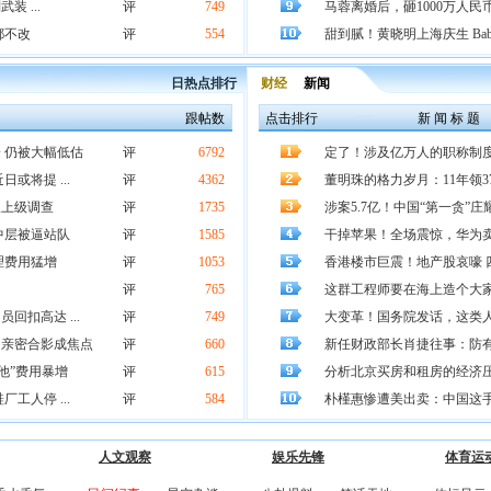
装 ...
评
749
马蓉离婚后，砸1000万人
都不改
评
554
甜到腻！黄晓明上海庆生 Ba
日热点排行
财经
新闻
跟帖数
点击排行
新 闻 标 题
 仍被大幅低估
评
6792
定了！涉及亿万人的职称制
或将提 ...
评
4362
董明珠的格力岁月：11年领37
望上级调查
评
1735
涉案5.7亿！中国“第一贪”
中层被逼站队
评
1585
干掉苹果！全场震惊，华为卖到
理费用猛增
评
1053
香港楼市巨震！地产股哀嚎 
评
765
这群工程师要在海上造个大
扣高达 ...
评
749
大变革！国务院发话，这类
：亲密合影成焦点
评
660
新任财政部长肖捷往事：防有
他”费用暴增
评
615
分析北京买房和租房的经济
工人停 ...
评
584
朴槿惠惨遭美出卖：中国这
人文观察
娱乐先锋
体育运