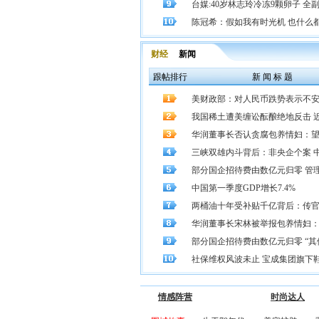
台媒:40岁林志玲冷冻9颗卵子 全副武
陈冠希：假如我有时光机 也什么
财经
新闻
跟帖排行
新 闻 标 题
美财政部：对人民币跌势表示不安
我国稀土遭美缠讼酝酿绝地反击 近日
华润董事长否认贪腐包养情妇：
三峡双雄内斗背后：非央企个案 
部分国企招待费由数亿元归零 管
中国第一季度GDP增长7.4%
两桶油十年受补贴千亿背后：传官员回
华润董事长宋林被举报包养情妇
部分国企招待费由数亿元归零 “其
社保维权风波未止 宝成集团旗下鞋厂
情感阵营
时尚达人