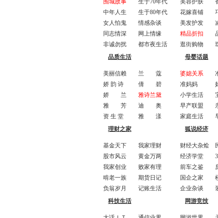
围城故事
生于70年代
美容护肤
中年人生
生于80年代
花嫁喜铺
女人怕鬼
情感杂谈
美发护发
同志情深
网上情缘
精品折扣
非诚勿扰
都市夜生活
逛街购物
品质生活
母婴话题
美丽信赖
兰 蔻
婆媳关系
娇 韵 诗
倩 碧
准妈妈
娇 兰
雅诗兰黛
小学生活
雅 芳
迪 奥
早产联盟
资 生 堂
雅 漾
家庭生活
理财之家
狐说经济
基金天下
我家理财
财经大杂烩
股市风云
黄金万两
经济学堂
我家创业
败家有理
前车之鉴
啃老一族
期货日记
国企之家
负翁岁月
记账生活
企业杂谈
科技生活
网游竞技
大话ＩＴ
通信业界
网游世界