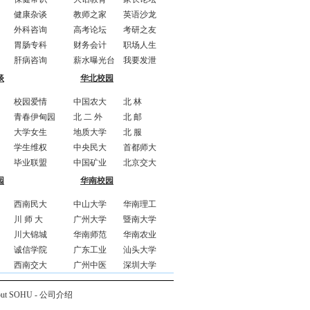
健康杂谈
教师之家
英语沙龙
外科咨询
高考论坛
考研之友
胃肠专科
财务会计
职场人生
肝病咨询
薪水曝光台
我要发泄
谈
华北校园
校园爱情
中国农大
北 林
青春伊甸园
北 二 外
北 邮
大学女生
地质大学
北 服
学生维权
中央民大
首都师大
毕业联盟
中国矿业
北京交大
园
华南校园
西南民大
中山大学
华南理工
川 师 大
广州大学
暨南大学
川大锦城
华南师范
华南农业
诚信学院
广东工业
汕头大学
西南交大
广州中医
深圳大学
out SOHU
-
公司介绍