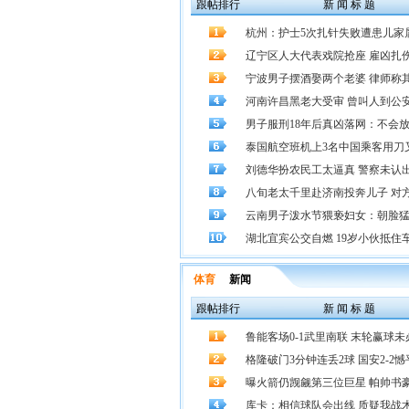
跟帖排行
新 闻 标 题
杭州：护士5次扎针失败遭患儿家
辽宁区人大代表戏院抢座 雇凶扎伤
宁波男子摆酒娶两个老婆 律师称
河南许昌黑老大受审 曾叫人到公
男子服刑18年后真凶落网：不会
泰国航空班机上3名中国乘客用刀
刘德华扮农民工太逼真 警察未认
八旬老太千里赴济南投奔儿子 对
云南男子泼水节猥亵妇女：朝脸
湖北宜宾公交自燃 19岁小伙抵住车门
体育
新闻
跟帖排行
新 闻 标 题
鲁能客场0-1武里南联 末轮赢球未必出
格隆破门3分钟连丢2球 国安2-2憾平广
曝火箭仍觊觎第三位巨星 帕帅书
库卡：相信球队会出线 质疑我战