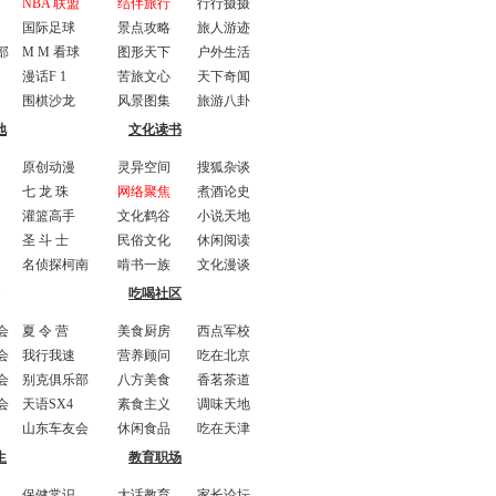
NBA 联盟
结伴旅行
行行摄摄
国际足球
景点攻略
旅人游迹
部
M M 看球
图形天下
户外生活
漫话F 1
苦旅文心
天下奇闻
围棋沙龙
风景图集
旅游八卦
地
文化读书
原创动漫
灵异空间
搜狐杂谈
七 龙 珠
网络聚焦
煮酒论史
灌篮高手
文化鹤谷
小说天地
圣 斗 士
民俗文化
休闲阅读
名侦探柯南
啃书一族
文化漫谈
吃喝社区
会
夏 令 营
美食厨房
西点军校
会
我行我速
营养顾问
吃在北京
会
别克俱乐部
八方美食
香茗茶道
会
天语SX4
素食主义
调味天地
山东车友会
休闲食品
吃在天津
生
教育职场
保健常识
大话教育
家长论坛